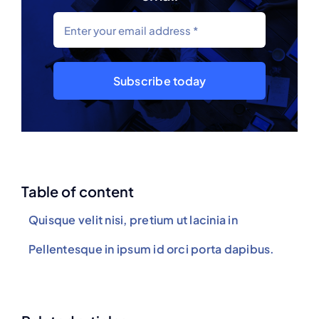
Subscribe today
Table of content
Quisque velit nisi, pretium ut lacinia in
Pellentesque in ipsum id orci porta dapibus.